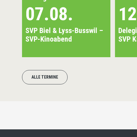
07.08.
12
SVP Biel & Lyss-Busswil –
Deleg
SVP-Kinoabend
SVP K
ALLE TERMINE