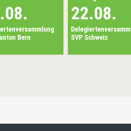
.08.
22.08.
iertenversammlung
Delegiertenversamm
anton Bern
SVP Schweiz