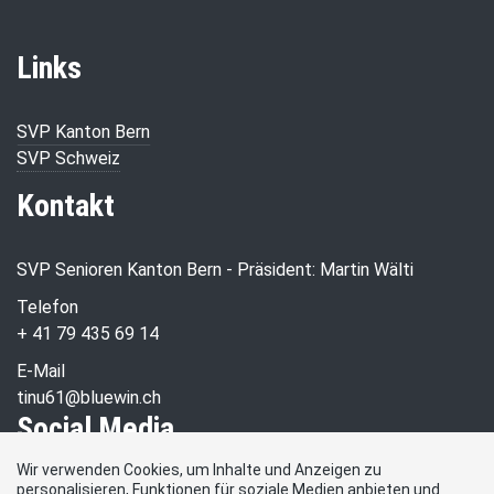
Links
SVP Kanton Bern
SVP Schweiz
Kontakt
SVP Senioren Kanton Bern - Präsident: Martin Wälti
Telefon
+ 41 79 435 69 14
E-Mail
tinu61@bluewin.ch
Social Media
Wir verwenden Cookies, um Inhalte und Anzeigen zu
personalisieren, Funktionen für soziale Medien anbieten und
Besuchen Sie uns bei: