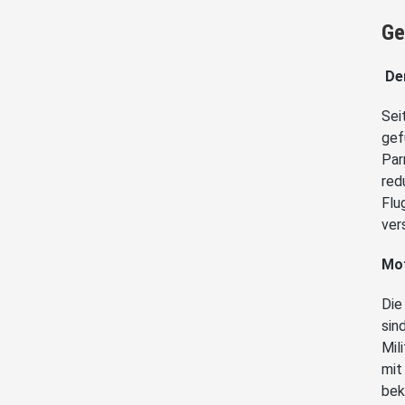
Ge
De
Sei
gef
Par
red
Flu
ver
Mot
Die
sin
Mil
mit
bek