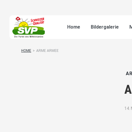
Home
Bildergalerie
M
HOME
>
ARME ARMEE
AR
A
14.