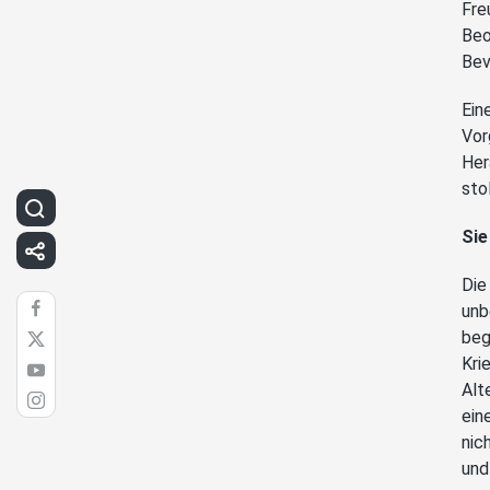
Fre
Beo
Bev
Ein
Vor
Her
sto
Sie
Die
unb
beg
Kri
Alt
ein
nic
und