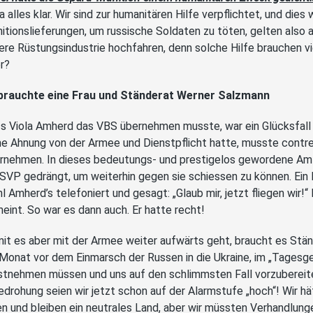
 ja alles klar. Wir sind zur humanitären Hilfe verpflichtet, und die
itionslieferungen, um russische Soldaten zu töten, gelten also a
ere Rüstungsindustrie hochfahren, denn solche Hilfe brauchen v
r?
brauchte eine Frau und Ständerat Werner Salzmann
s Viola Amherd das VBS übernehmen musste, war ein Glücksfall f
ne Ahnung von der Armee und Dienstpflicht hatte, musste cont
rnehmen. In dieses bedeutungs- und prestigelos gewordene Amt
 SVP gedrängt, um weiterhin gegen sie schiessen zu können. Ein
l Amherd’s telefoniert und gesagt: „Glaub mir, jetzt fliegen wir
eint. So war es dann auch. Er hatte recht!
it es aber mit der Armee weiter aufwärts geht, braucht es Stä
 Monat vor dem Einmarsch der Russen in die Ukraine, im „Tagesge
stnehmen müssen und uns auf den schlimmsten Fall vorzubereite
edrohung seien wir jetzt schon auf der Alarmstufe „hoch“! Wir hä
en und bleiben ein neutrales Land, aber wir müssten Verhandlung