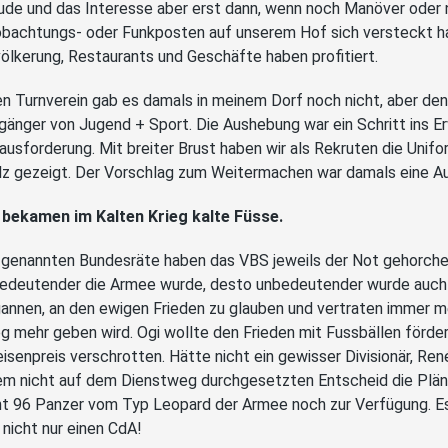
ude und das Interesse aber erst dann, wenn noch Manöver oder nu
bachtungs- oder Funkposten auf unserem Hof sich versteckt ha
ölkerung, Restaurants und Geschäfte haben profitiert.
en Turnverein gab es damals in meinem Dorf noch nicht, aber den 
gänger von Jugend + Sport. Die Aushebung war ein Schritt ins 
ausforderung. Mit breiter Brust haben wir als Rekruten die Unif
lz gezeigt. Der Vorschlag zum Weitermachen war damals eine A
 bekamen im Kalten Krieg kalte Füsse.
 genannten Bundesräte haben das VBS jeweils der Not gehorch
edeutender die Armee wurde, desto unbedeutender wurde auch
annen, an den ewigen Frieden zu glauben und vertraten immer me
eg mehr geben wird. Ogi wollte den Frieden mit Fussbällen för
eisenpreis verschrotten. Hätte nicht ein gewisser Divisionär, R
em nicht auf dem Dienstweg durchgesetzten Entscheid die Plän
ht 96 Panzer vom Typ Leopard der Armee noch zur Verfügung. Es 
 nicht nur einen CdA!