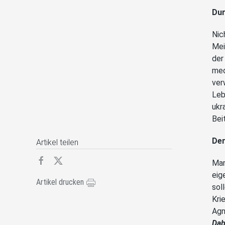
Dur
Nic
Mei
der
med
ver
Leb
ukr
Bei
Der
Artikel teilen
Man
eig
Artikel drucken
sol
Kri
Agn
Dab