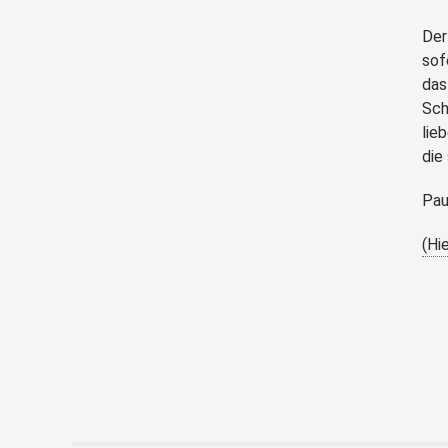
Der
sof
das
Sch
lie
die
Pau
(Hi