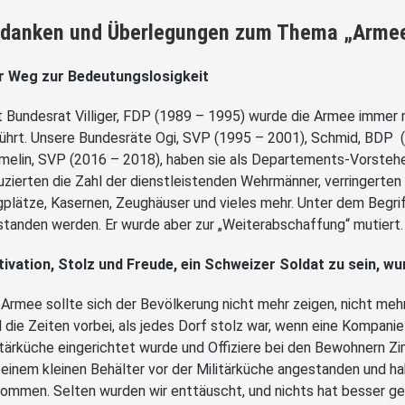
danken und Überlegungen zum Thema „Armee
r Weg zur Bedeutungslosigkeit
t Bundesrat Villiger, FDP (1989 – 1995) wurde die Armee immer
ührt. Unsere Bundesräte Ogi, SVP (1995 – 2001), Schmid, BDP 
melin, SVP (2016 – 2018), haben sie als Departements-Vorsteher 
uzierten die Zahl der dienstleistenden Wehrmänner, verringerte
gplätze, Kasernen, Zeughäuser und vieles mehr. Unter dem Begri
standen werden. Er wurde aber zur „Weiterabschaffung“ mutiert.
ivation, Stolz und Freude, ein Schweizer Soldat zu sein, w
 Armee sollte sich der Bevölkerung nicht mehr zeigen, nicht meh
d die Zeiten vorbei, als jedes Dorf stolz war, wenn eine Kompanie o
itärküche eingerichtet wurde und Offiziere bei den Bewohnern Zi
 einem kleinen Behälter vor der Militärküche angestanden und h
ommen. Selten wurden wir enttäuscht, und nichts hat besser ges