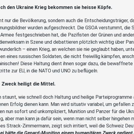
ch den Ukraine Krieg bekommen sie heisse Köpfe.
ht nur die Bevölkerung, sondern auch die Entscheidungsträger, das
nungsbildner wurden aufgeschreckt. Die GSOA verstummt, die 
 Armee festgeschrieben hat, die Pazifisten der Grünen und ande
ienwirksam in Szene und debattieren plötzlich wichtig über Pan
wunderlich – einen Krieg, an welchen sie nie geglaubt haben, unte
en eines russischen Soldaten, die nicht freiwillig kämpfen, ansch
ainischen! Diese Haltung dient ihnen sogar dazu, die bewaffnete 
tritte zur EU, in die NATO und UNO zu beflügeln.
 Zweck heiligt die Mittel.
 staunt, wie schnell doch Haltung und heilige Parteiprogramm
enen Erfolg dienen kann. Man wird situativ variabel, um gefalle
len nun sofort und unkompliziert, Munition und Panzer für die Uk
eg, aber man kann ja dafür sein, wenn man nicht selber hingehen m
es Strack-Zimmermann, zeigt sich irritiert, weil die Schweiz Deu
ei hätte die Gepard-Munition einem humanitären Zweck gedient