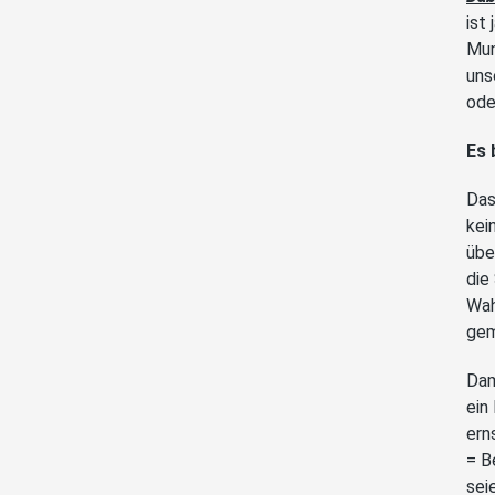
ist
Mun
uns
ode
Es 
Das
kei
übe
die
Wah
gem
Dam
ein
ern
= B
sei